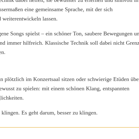
echnik dabei helfen, sie bewusster zu erlernen und sinnvoll in
wissermaßen eine gemeinsame Sprache, mit der sich
 weiterentwickeln lassen.
igene Songs spielst – ein schöner Ton, saubere Bewegungen u
ind immer hilfreich. Klassische Technik soll dabei nicht Gren
en.
an plötzlich im Konzertsaal sitzen oder schwierige Etüden üb
bewusst zu spielen: mit einem schönen Klang, entspannten
ichkeiten.
 klingen. Es geht darum, besser zu klingen.