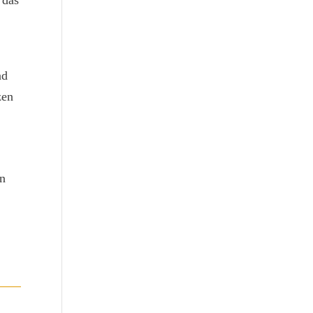
 das
nd
zen
en