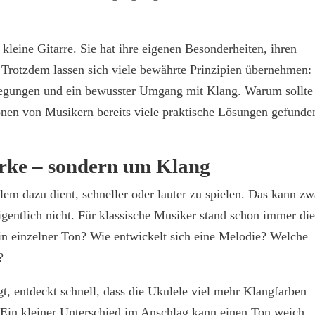
e kleine Gitarre. Sie hat ihre eigenen Besonderheiten, ihren
. Trotzdem lassen sich viele bewährte Prinzipien übernehmen:
ewegungen und ein bewusster Umgang mit Klang. Warum sollte
nen von Musikern bereits viele praktische Lösungen gefunde
ärke – sondern um Klang
llem dazu dient, schneller oder lauter zu spielen. Das kann zw
igentlich nicht. Für klassische Musiker stand schon immer di
ein einzelner Ton? Wie entwickelt sich eine Melodie? Welche
?
gt, entdeckt schnell, dass die Ukulele viel mehr Klangfarben
 Ein kleiner Unterschied im Anschlag kann einen Ton weich,