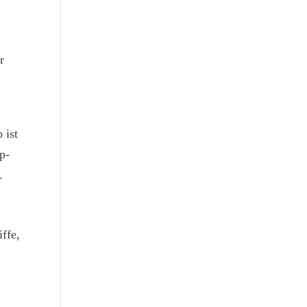
r
 ist
p-
.
ffe,